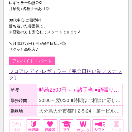
レギュラー勤務OK!
月給制+各種手当あり◎
30代中心に活躍中!
落ち着いた雰囲気で、
未経験の方も安心してスタートできます♪
＼月収27万円も可×完全日払い◎/
サクッと高収入♪
アルバイト・パート
フロアレディ･レギュラー〔完全日払い制／スナッ
ク〕
時給2500円～＋諸手当 ●頑張りにより時給UP ○月給制＋各種手当の 給与形態への変更や、 手当内容や待遇などを 都度話し合いながら 満足して働いてもらえる環境を ご提供します。 【月収例】 ≪しっかり稼ぎたいフリーター≫ 時給2500円×1日4.5h×週6日〔月24日〕 ＝月収27万円
給与
20:00～翌0:30 ■時間はご相談に応じます。
勤務時間
大分県大分市都町 2-5-24 第一ビルⅡ 5F
勤務地