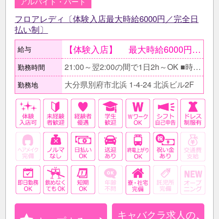
アルバイト・パート
フロアレディ〔体験入店最大時給6000円／完全日
払い制〕
【体験入店】 最大時給6000円〔期間限定〕 ●当日現金で全額支給。 ○体験入店は一度ではなく複数回OK。 【在籍後】 時給2500円～3000円＋ 各種高額バック有 ●同伴・指名バック100％、 ボトルキープバック30％、 その他月〆賞与有 《完全歩合制度》 時給や高額バックに加え、 完全歩合制も導入しています◎ 選べるシステムを採用しているので、 ｢自分の力でしっかり稼ぎたい！｣ という方に最適な仕組みです！ 【月収例】 ≪お昼の仕事後に働くAさん/OL≫ 時給2500円×1日3h×週2～3日〔月8日〕 ＝月収6万円+各種バック ≪しっかり稼ぎたいBさん/フリーター≫ 時給2500円×1日5h×週5日〔月20日〕 ＝月収25万円+各種バック
給与
21:00～翌2:00の間で1日2h～OK ■時間帯・日数は相談に応じます。 □Wワークの方も無理なく働ける！ ⇒お昼の仕事が終わって少しゆっくりしてからの出勤も可能♪ ■日によって勤務時間の変更もＯＫ！ ⇒週末は普段より長めに働きたい！といった希望にも応じます！ □出勤・退勤時間の相談もOK！ ⇒休みにちょっとだけ働きたい、22時から３時間だけなど、週や月によっての調整も可能です♪
勤務時間
大分県別府市北浜 1-4-24 北浜ビル2F
勤務地
キャバクラ求人の