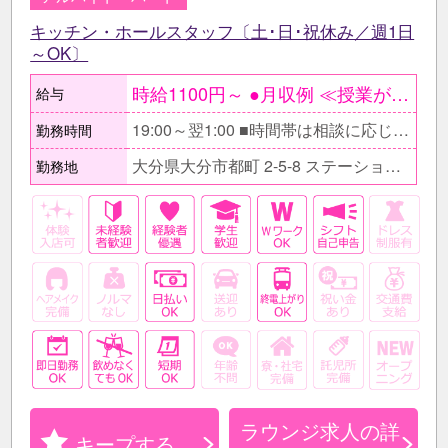
キッチン・ホールスタッフ〔土･日･祝休み／週1日
～OK〕
時給1100円～ ●月収例 ≪授業が少ない平日3日勤務の学生≫ →時給1100円×1日3h×週3日 ＝月収3万9600円 ≪Wワークで短時間のフリーター≫ →時給1100円×1日3h×週5日 ＝月収6万6000円
給与
19:00～翌1:00 ■時間帯は相談に応じます。
勤務時間
大分県大分市都町 2-5-8 ステーション8 2F
勤務地
ラウンジ求人の詳
キープする