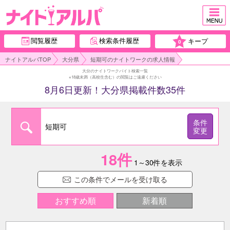
閲覧履歴
検索条件履歴
キープ
0
ナイトアルパTOP
大分県
短期可のナイトワークの求人情報
大分のナイトワークバイト検索一覧
※18歳未満（高校生含む）の閲覧はご遠慮ください
8月6日更新！大分県掲載件数35件
条件
短期可
変更
18
件
1～30件を表示
この条件でメールを受け取る
おすすめ順
新着順