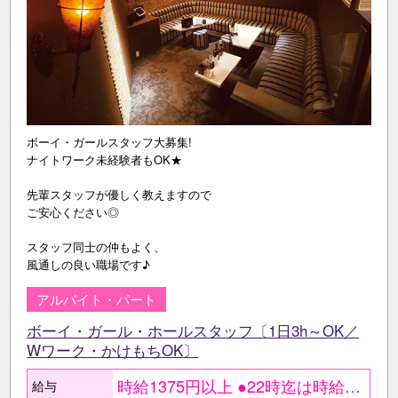
ボーイ・ガールスタッフ大募集!
ナイトワーク未経験者もOK★
先輩スタッフが優しく教えますので
ご安心ください◎
スタッフ同士の仲もよく、
風通しの良い職場です♪
アルバイト・パート
ボーイ・ガール・ホールスタッフ〔1日3h～OK／
Wワーク・かけもちOK〕
時給1375円以上 ●22時迄は時給1719円 ○研修期間3ヵ月 〔未経験の方〕 時給1313円〔22時以降〕 時給1050円〔22時迄〕 【月収例】 深夜帯から勤務のWワーカー 時給1719円×1日4h×週5日 =月収13万7520円 ナイトワーク未経験の学生 時給1375円×１日3ｈ×週4日 ＝月収6万6000円以上 慣れてきたら時間や日数を増やしてさらに収入アップも可能♪
給与