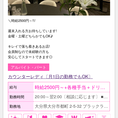
＼時給2500円～!!/
週末入れる方お待ちしています!
金曜・土曜どちらかでもOK♪
キレイで落ち着きあるお店!
会員制なので未経験の方も
安心してスタートできます◎
アルバイト・パート
カウンターレディ〔月1日の勤務でもOK〕
時給2500円～+各種手当＋ドリンクバック ＜月収例＞ ◎Wワークで週2～3日の勤務 時給2500円×1日5h×週2日〔月9日〕 …月収11万2500円 ◎週末の入れるタイミングで…月3回 時給2500円×1日5h×月3日 …月収3万7500円
給与
20:00～翌2:00〔相談に応じます〕 ■仕事帰りにサクッと働ける 時間帯です。
勤務時間
大分県大分市都町 2-5-32 ブラックライン8ビル6F
勤務地