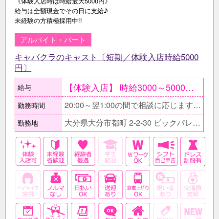
《体験入店時は時給最大5000円》
給与は全額現金でその日に支給♪
未経験の方積極採用中!!
アルバイト・パート
キャバクラのキャスト〔短期／体験入店時給5000
円〕
【体験入店】 時給3000～5000円 随時受付中〔複数回可能〕 ●条件が合えば面接当日もOK ○面接後、そのまま体験入店もOK ●給与はその日に全額現金支給 ○最大1週間可能 【在籍後】 時給1800円～3500円＋各種手当 ＜月収例＞ ≪会社終わりに働くAさん≫ 時給1800円×3h×月12日 ＝6万4800円＋〔手当〕
給与
20:00～翌1:00の間で相談に応じます。 ■短時間勤務もOK。 □日によって出勤時間や退勤時間が変わるのもOK。 ■無理な残業をお願いする事はありません。 □早上がりの希望などお気軽にご相談下さい。
勤務時間
大分県大分市都町 2-2-30 ビックパレスビル2F
勤務地