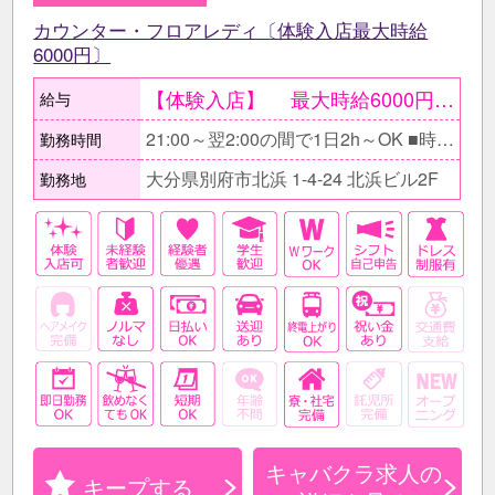
カウンター・フロアレディ〔体験入店最大時給
6000円〕
【体験入店】 最大時給6000円〔期間限定〕 ●当日現金で全額支給。 ○体験入店は一度ではなく複数回OK。 【在籍後】 時給2500円～3000円＋ 各種高額バック有 ●同伴・指名バック100％、 ボトルキープバック30％、 その他月〆賞与有 《完全歩合制度》 時給や高額バックに加え、 完全歩合制も導入しています◎ 選択制を採用しているため､ ｢自分の力でどんどん稼ぎたい｣と 考えている方には最適なシステムです！ 【月収例】 ≪会社上がりに働くAさん/会社員≫ 時給2500円×1日3h×週2～3日〔月8日〕 ＝月収6万円+各種バック ≪しっかり稼ぎたいBさん/フリーター≫ 時給2500円×1日5h×週5日〔月20日〕 ＝月収25万円+各種バック
給与
21:00～翌2:00の間で1日2h～OK ■時間帯・日数は相談に応じます。 □フルタイム出勤希望の方 お待ちしています! ガッツリ働いて高収入をゲット♪ ■学校終わりのスキマ時間にちょこっと勤務できます！ □体験入店の場合は1日4h～になります。 あっという間に時間が経ちますよ♪
勤務時間
大分県別府市北浜 1-4-24 北浜ビル2F
勤務地
キャバクラ求人の
キープする