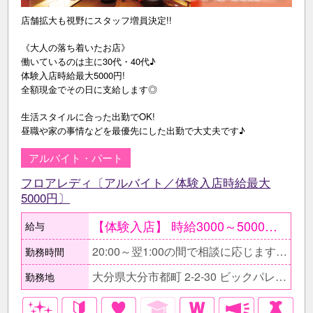
店舗拡大も視野にスタッフ増員決定!!
《大人の落ち着いたお店》
働いているのは主に30代・40代♪
体験入店時給最大5000円!
全額現金でその日に支給します◎
生活スタイルに合った出勤でOK!
昼職や家の事情などを最優先にした出勤で大丈夫です♪
アルバイト・パート
フロアレディ〔アルバイト／体験入店時給最大
5000円〕
【体験入店】 時給3000～5000円 随時受付中〔複数回可能〕 ●条件が合えば面接当日もOK ○面接後、そのまま体験入店もOK ●給与はその日に全額現金支給 ○最大1週間可能 【在籍後】 時給1800円～3500円＋各種手当 ≪会社上がりに働くAさん≫ 時給2000円×1日3h×週3日〔月12日〕 ＝月収7万2000円+各種バック
給与
20:00～翌1:00の間で相談に応じます。 ■短時間勤務もOK。 □日によって出勤時間や退勤時間が変わるのもOK。 ■無理な残業をお願いする事はありません。 □早上がりの希望などもお気軽にご相談下さい。
勤務時間
大分県大分市都町 2-2-30 ビックパレスビル2F
勤務地