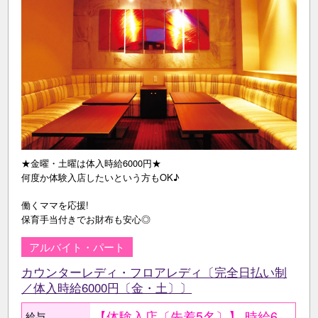
★金曜・土曜は体入時給6000円★
何度か体験入店したいという方もOK♪
働くママを応援!
保育手当付きでお財布も安心◎
アルバイト・パート
カウンターレディ・フロアレディ〔完全日払い制
／体入時給6000円〔金・土〕〕
【体験入店〔先着5名〕】 時給6000円〔金曜・土曜〕 時給5000円〔平日〕 ●最低保証日給2万円。 ○体験入店は複数回OK。 ●当日全額現金支給。 【在籍後】 時給2500円以上＋各種高額バック有 〇同伴･指名バック100％、 ドリンク・ボトルキープバック30% 【月収例】 ≪しっかり稼ぎたい主婦≫ 時給2500円×1日3h×週3日 =月収9万円+各種高額バック! ≪週末だけ働く学生≫ 時給2500円×1日4h×週2日 ＝月収8万円＋各種高額バック！
給与