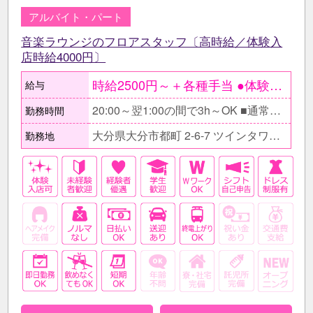
アルバイト・パート
音楽ラウンジのフロアスタッフ〔高時給／体験入
店時給4000円〕
時給2500円～＋各種手当 ●体験入店時給4000円 ○しっかり稼ぎたいフリーター 時給2500円×1日5h×月21日 ＝月収26万2500円 ●会社帰りに働く30代女性 時給2500円×1日3h×月12日 ＝月収9万円
給与
20:00～翌1:00の間で3h～OK ■通常のアルバイトよりも高時給だから短い時間でたくさん稼げます。 □短時間勤務もOKだから融通が効きます。 ■あなたのライフスタイルに合わせて無理なく働けます。
勤務時間
大分県大分市都町 2-6-7 ツインタワービル 4F
勤務地