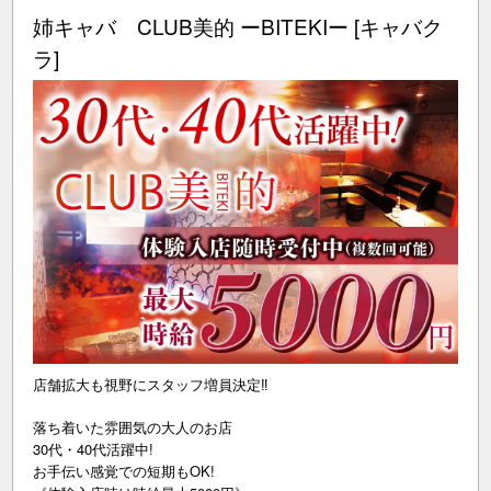
姉キャバ CLUB美的 ーBITEKIー [キャバク
ラ]
店舗拡大も視野にスタッフ増員決定‼
落ち着いた雰囲気の大人のお店
30代・40代活躍中!
お手伝い感覚での短期もOK!