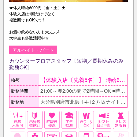
★体入時給6000円〔金・土〕★
体験入店は1回だけでなく
複数回でもOKです!
お酒の飲めない方も大丈夫♪
大学生も多数活躍中☆
アルバイト・パート
カウンターフロアスタッフ〔短期／長期休みのみ
勤務OK〕
【体験入店〔先着5名〕】 時給6000円〔金曜・土曜〕 時給5000円〔平日〕 ●最低保証日給2万円。 ○体験入店は複数回OK。 ●当日全額現金支給。 【在籍後】 時給2500円以上＋各種高額バック有 〇同伴･指名バック100％、 ドリンク・ボトルキープバック30% 【月収例】 ≪長期休みの間だけ勤務の学生さん≫ 時給2500円×1日3h×週3日 =月収9万円+各種高額バック!
給与
21:00～翌2:00の間で2時間～OK ■時間帯はお気軽にご相談下さい。 □自分の生活スタイルを優先できるので気軽に働けますよ♪ ■フルタイムでガッツリ稼ぎたい方もOK！
勤務時間
大分県別府市北浜 1-4-12 八坂ナイトタウンビル1F
勤務地