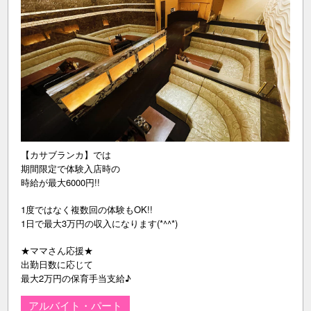
【カサブランカ】では
期間限定で体験入店時の
時給が最大6000円!!
1度ではなく複数回の体験もOK!!
1日で最大3万円の収入になります(*^^*)
★ママさん応援★
出勤日数に応じて
最大2万円の保育手当支給♪
アルバイト・パート