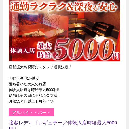
店舗拡大も視野にスタッフ増員決定!!
30代・40代が働く
落ち着いた大人のお店
体験入店時は時給最大5000円!
給与はその日に全額現金支給!
月収35万円以上も可能(^^♪
アルバイト・パート
接客レディ〔レギュラー／体験入店時給最大5000
円〕