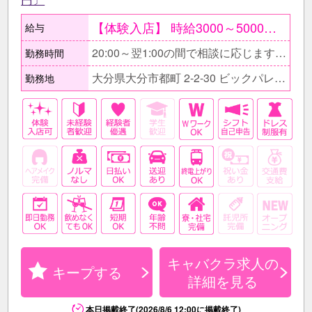
【体験入店】 時給3000～5000円 随時受付中〔複数回可能〕 ●条件が合えば面接当日もOK ○面接後、そのまま体験入店もOK ●給与はその日に全額現金支給 ○最大1週間可能 【在籍後】 時給1800円～3500円＋各種手当 ≪しっかり稼ぎたいフリーターのAさん≫ 時給3500円×1日5h×週5日〔月20日〕 ＝月収35万円+各種バック
給与
20:00～翌1:00の間で相談に応じます。 ■無理な残業をお願いする事はありません。 □家庭の用事等で出勤・退勤時間を変えたい場合はお気軽にご相談下さい♪
勤務時間
大分県大分市都町 2-2-30 ビックパレスビル2F
勤務地
キャバクラ求人の
キープする
詳細を見る
本日掲載終了(2026/8/6 12:00に掲載終了)