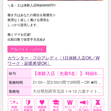
＼金・土は体験入店時給6000円!!/
働き方はあなたの都合を最優先☆
無理なく楽しく働ける環境を
しっかり提供します。
働くママを応援!
出勤日数で保育手当支給♪
アルバイト・パート
カウンター・フロアレディ〔1日体験入店OK／W
ワーク・副業希望OK〕
【体験入店〔先着5名〕】 時給6000円〔金曜・土曜〕 時給5000円〔平日〕 ●最低保証日給2万円。 ○体験入店は複数回OK。 ●当日全額現金支給。 【在籍後】 時給2500円以上＋各種高額バック有 〇同伴･指名バック100％、 ドリンク・ボトルキープバック30% 【月収例】 ≪Wワークで働くOLさんの場合≫ 時給2500円×1日3h×週3日 =月収9万円+各種高額バック!
給与
21:00～翌2:00の間で2時間～OK ■時間帯はお気軽にご相談下さい。 □自分の生活スタイルを優先できるので気軽に働けますよ♪ ■もちろんフルタイムでガッツリ稼ぎたい方もお待ちしています！ □翌日の仕事に支障がない時間帯で調整できます。
勤務時間
大分県別府市北浜 1-4-12 八坂ナイトタウンビル1F
勤務地