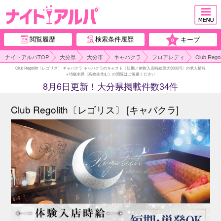
閲覧履歴
検索条件履歴
キープ
0
ナイトアルパTOP
大分県
大分市
キャバクラ
フロアレディ
Club 
Club Regolith〔レゴリス〕 キャバクラ キャバクラのキャスト〔短期／体験入店時給最大5000円〕の求人情報
※18歳未満（高校生含む）の閲覧はご遠慮ください
8月6日更新！大分県掲載件数34件
Club Regolith〔レゴリス〕 [キャバクラ]