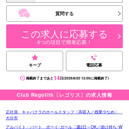
質問する
この求人に応募する
4つの項目で簡単応募！
キープ
電話応募
14
掲載終了まであと
日
(2026/8/20 12:00に掲載終了)
Club Regolith〔レゴリス〕の求人情報
正社員 キャバクラのホールスタッフ〔高収入／残業少なめ〕
大分市
アルバイト・パート ボーイ･ガール〔週2日～OK／掛け持ち･W