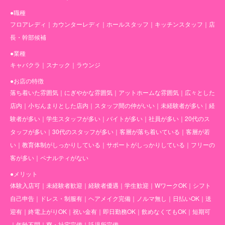
●職種
フロアレディ
｜
カウンターレディ
｜
ホールスタッフ
｜
キッチンスタッフ
｜
店
長・幹部候補
●業種
キャバクラ
｜
スナック
｜
ラウンジ
●お店の特徴
落ち着いた雰囲気
｜
にぎやかな雰囲気
｜
アットホームな雰囲気
｜
広々とした
店内
｜
小ぢんまりとした店内
｜
スタッフ間の仲がいい
｜
未経験者が多い
｜
経
験者が多い
｜
学生スタッフが多い
｜
バイトが多い
｜
社員が多い
｜
20代のス
タッフが多い
｜
30代のスタッフが多い
｜
客層が落ち着いている
｜
客層が若
い
｜
教育体制がしっかりしている
｜
サポートがしっかりしている
｜
フリーの
客が多い
｜
ペナルティがない
●メリット
体験入店可
｜
未経験者歓迎
｜
経験者優遇
｜
学生歓迎
｜
WワークOK
｜
シフト
自己申告
｜
ドレス・制服有
｜
ヘアメイク完備
｜
ノルマ無し
｜
日払いOK
｜
送
迎有
｜
終電上がりOK
｜
祝い金有
｜
即日勤務OK
｜
飲めなくてもOK
｜
短期可
｜
年齢不問
｜
寮・社宅完備
｜
託児所完備