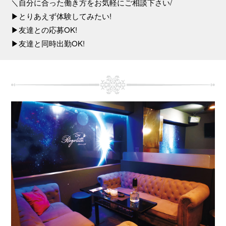
＼自分に合った働き方をお気軽にご相談下さい/
▶とりあえず体験してみたい!
▶友達との応募OK!
▶友達と同時出勤OK!
一
ュー