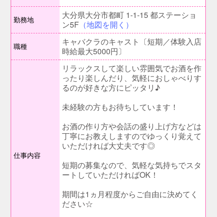
大分県大分市都町 1-1-15 都ステーショ
勤務地
ン5F
（地図を開く）
キャバクラのキャスト〔短期／体験入店
職種
時給最大5000円〕
リラックスして楽しい雰囲気でお酒を作
ったり楽しんだり、気軽におしゃべりす
るのが好きな方にピッタリ♪
未経験の方もお待ちしています！
お酒の作り方や会話の盛り上げ方などは
丁寧にお教えしますのでゆっくり覚えて
いただければ大丈夫です◎
仕事内容
短期の募集なので、気軽な気持ちでスタ
ートしていただければOK！
期間は1ヵ月程度からご自由に決めてく
ださい☆