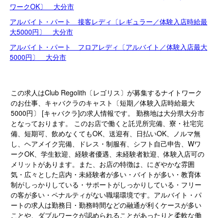
ワークOK〕 大分市
アルバイト・パート 接客レディ〔レギュラー／体験入店時給最
大5000円〕 大分市
アルバイト・パート フロアレディ〔アルバイト／体験入店最大
5000円〕 大分市
この求人はClub Regolith〔レゴリス〕が募集するナイトワーク
のお仕事、キャバクラのキャスト〔短期／体験入店時給最大
5000円〕 [キャバクラ]の求人情報です。 勤務地は大分県大分市
となっております。 このお店で働くと託児所完備、寮・社宅完
備、短期可、飲めなくてもOK、送迎有、日払いOK、ノルマ無
し、ヘアメイク完備、ドレス・制服有、シフト自己申告、Wワ
ークOK、学生歓迎、経験者優遇、未経験者歓迎、体験入店可の
メリットがあります。また、お店の特徴は、にぎやかな雰囲
気・広々とした店内・未経験者が多い・バイトが多い・教育体
制がしっかりしている・サポートがしっかりしている・フリー
の客が多い・ペナルティがない職場環境です。アルバイト・パ
ートの求人は勤務日・勤務時間などの融通が利くケースが多い
ことや、ダブルワークが認められることがあったりと柔軟な働