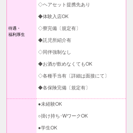
◇ヘアセット提携先あり
◆体験入店OK
◇寮完備〔規定有〕
待遇・
福利厚生
◆託児所紹介有
◇同伴強制なし
◆お酒が飲めなくてもOK
◇各種手当有〔詳細は面接にて〕
◆各保険完備〔規定有〕
●未経験OK
○掛け持ち･WワークOK
●学生OK