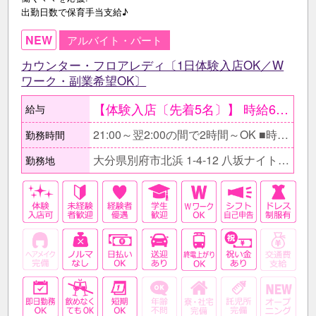
出勤日数で保育手当支給♪
NEW
アルバイト・パート
カウンター・フロアレディ〔1日体験入店OK／W
ワーク・副業希望OK〕
【体験入店〔先着5名〕】 時給6000円〔金曜・土曜〕 時給5000円〔平日〕 ●最低保証日給2万円。 ○体験入店は複数回OK。 ●当日全額現金支給。 【在籍後】 時給2500円以上＋各種高額バック有 〇同伴･指名バック100％、 ドリンク・ボトルキープバック30% 【月収例】 ≪Wワークで働くOLさんの場合≫ 時給2500円×1日3h×週3日 =月収9万円+各種高額バック!
給与
21:00～翌2:00の間で2時間～OK ■時間帯はお気軽にご相談下さい。 □自分の生活スタイルを優先できるので気軽に働けますよ♪ ■もちろんフルタイムでガッツリ稼ぎたい方もお待ちしています！ □翌日の仕事に支障がない時間帯で調整できます。
勤務時間
大分県別府市北浜 1-4-12 八坂ナイトタウンビル1F
勤務地