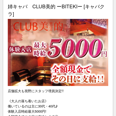
姉キャバ CLUB美的 ーBITEKIー [キャバク
ラ]
店舗拡大も視野にスタッフ増員決定!!
《大人の落ち着いたお店》
働いているのは主に30代・40代♪
体験入店時給最大5000円!