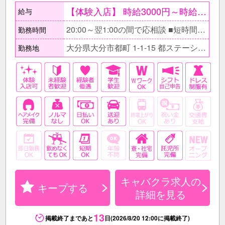
【体験入店】 時給3000円～時給5000円 ●20時～翌1時の間で1回3h ○条件が合えば面接当日も可能 ●給与はその日に全額現金支給 【在籍後】 時給2500円～4000円＋各種手当有 ●ボーナス制度有〔毎月〕 ○日払いOK ＜月収例＞ 月5日・1日4ｈのスポット勤務 月収5万円以上
給与
20:00～翌1:00の間で応相談 ■短時間勤務もOK □時間帯はお気軽にご相談ください。 自分のスケジュールに合わせて出勤してくださいね！ ■自分の空いた時間で稼ぎたい方も、しっかり入ってたくさん稼ぎたい方もOK!!
勤務時間
大分県大分市都町 1-1-15 都ステーション5F
勤務地
キャバクラ求人の
キープする
詳細を見る
13
掲載終了まであと
日(2026/8/20 12:00に掲載終了)