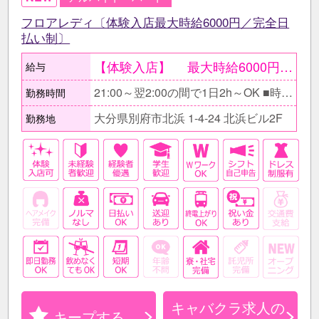
フロアレディ〔体験入店最大時給6000円／完全日
払い制〕
【体験入店】 最大時給6000円〔期間限定〕 ●当日現金で全額支給。 ○体験入店は一度ではなく複数回OK。 【在籍後】 時給2500円～3000円＋ 各種高額バック有 ●同伴・指名バック100％、 ボトルキープバック30％、 その他月〆賞与有 《完全歩合制度》 時給や高額バックに加え、 完全歩合制も導入しています◎ 選べるシステムを採用しているので、 ｢自分の力でしっかり稼ぎたい！｣ という方に最適な仕組みです！ 【月収例】 ≪お昼の仕事後に働くAさん/OL≫ 時給2500円×1日3h×週2～3日〔月8日〕 ＝月収6万円+各種バック ≪しっかり稼ぎたいBさん/フリーター≫ 時給2500円×1日5h×週5日〔月20日〕 ＝月収25万円+各種バック
給与
21:00～翌2:00の間で1日2h～OK ■時間帯・日数は相談に応じます。 □Wワークの方も無理なく働ける！ ⇒お昼の仕事が終わって少しゆっくりしてからの出勤も可能♪ ■日によって勤務時間の変更もＯＫ！ ⇒週末は普段より長めに働きたい！といった希望にも応じます！ □出勤・退勤時間の相談もOK！ ⇒休みにちょっとだけ働きたい、22時から３時間だけなど、週や月によっての調整も可能です♪
勤務時間
大分県別府市北浜 1-4-24 北浜ビル2F
勤務地
キャバクラ求人の
キープする