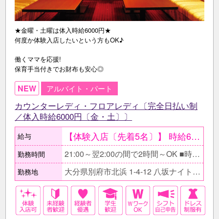
★金曜・土曜は体入時給6000円★
何度か体験入店したいという方もOK♪
働くママを応援!
保育手当付きでお財布も安心◎
NEW
アルバイト・パート
カウンターレディ・フロアレディ〔完全日払い制
／体入時給6000円〔金・土〕〕
【体験入店〔先着5名〕】 時給6000円〔金曜・土曜〕 時給5000円〔平日〕 ●最低保証日給2万円。 ○体験入店は複数回OK。 ●当日全額現金支給。 【在籍後】 時給2500円以上＋各種高額バック有 〇同伴･指名バック100％、 ドリンク・ボトルキープバック30% 【月収例】 ≪しっかり稼ぎたい主婦≫ 時給2500円×1日3h×週3日 =月収9万円+各種高額バック! ≪週末だけ働く学生≫ 時給2500円×1日4h×週2日 ＝月収8万円＋各種高額バック！
給与
21:00～翌2:00の間で2時間～OK ■時間帯はお気軽にご相談下さい。 □自分の生活スタイルを優先できるので気軽に働けますよ♪ ■フルタイムでガッツリ稼ぎたい方もお待ちしています！
勤務時間
大分県別府市北浜 1-4-12 八坂ナイトタウンビル1F
勤務地