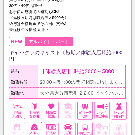
30代・40代活躍中!
お手伝い感覚での短期もOK!
《体験入店時は時給最大5000円》
給与は全額現金でその日に支給♪
未経験の方積極採用中!!
NEW
アルバイト・パート
キャバクラのキャスト〔短期／体験入店時給5000
円〕
【体験入店】 時給3000～5000円 随時受付中〔複数回可能〕 ●条件が合えば面接当日もOK ○面接後、そのまま体験入店もOK ●給与はその日に全額現金支給 ○最大1週間可能 【在籍後】 時給1800円～3500円＋各種手当 ＜月収例＞ ≪会社終わりに働くAさん≫ 時給1800円×3h×月12日 ＝6万4800円＋〔手当〕
給与
20:00～翌1:00の間で相談に応じます。 ■短時間勤務もOK。 □日によって出勤時間や退勤時間が変わるのもOK。 ■無理な残業をお願いする事はありません。 □早上がりの希望などお気軽にご相談下さい。
勤務時間
大分県大分市都町 2-2-30 ビックパレスビル2F
勤務地