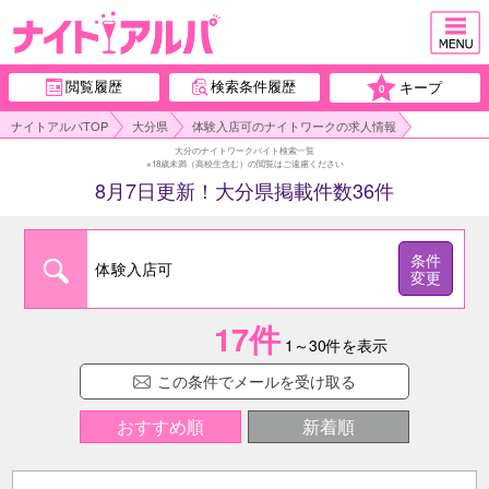
閲覧履歴
検索条件履歴
キープ
0
ナイトアルパTOP
大分県
体験入店可のナイトワークの求人情報
大分のナイトワークバイト検索一覧
※18歳未満（高校生含む）の閲覧はご遠慮ください
8月7日更新！大分県掲載件数36件
条件
体験入店可
変更
17
件
1～30件を表示
この条件でメールを受け取る
おすすめ順
新着順