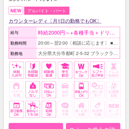
NEW
アルバイト・パート
カウンターレディ〔月1日の勤務でもOK〕
時給2000円～+各種手当＋ドリンクバック ＜月収例＞ ◎Wワークで週2～3日の勤務 時給2000円×1日5h×週2日〔月9日〕 …月収9万円 ◎週末の入れるタイミングで…月3回 時給2000円×1日5h×月3日 …月収3万円
給与
20:00～翌2:00〔相談に応じます〕 ■仕事帰りにサクッと働ける 時間帯です。
勤務時間
大分県大分市都町 2-5-32 ブラックライン8ビル6F
勤務地