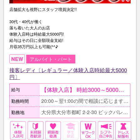
店舗拡大も視野にスタッフ増員決定!!
30代・40代が働く
落ち着いた大人のお店
体験入店時は時給最大5000円!
給与はその日に全額現金支給!
月収35万円以上も可能(^^♪
NEW
アルバイト・パート
接客レディ〔レギュラー／体験入店時給最大5000
円〕
【体験入店】 時給3000～5000円 随時受付中〔複数回可能〕 ●条件が合えば面接当日もOK ○面接後、そのまま体験入店もOK ●給与はその日に全額現金支給 ○最大1週間可能 【在籍後】 時給1800円～3500円＋各種手当 ≪しっかり稼ぎたいフリーターのAさん≫ 時給3500円×1日5h×週5日〔月20日〕 ＝月収35万円+各種バック
給与
20:00～翌1:00の間で相談に応じます。 ■無理な残業をお願いする事はありません。 □家庭の用事等で出勤・退勤時間を変えたい場合はお気軽にご相談下さい♪
勤務時間
大分県大分市都町 2-2-30 ビックパレスビル2F
勤務地