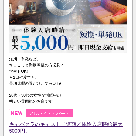
短期・単発など、
ちょこっと勤務希望の方必見♪
学生もOK!
月2日程度でも、
長期休暇の間だけ、でもOK★
20代・30代の女性が活躍中の
明るい雰囲気のお店です!
NEW
アルバイト・パート
キャバクラのキャスト〔短期／体験入店時給最大
5000円〕