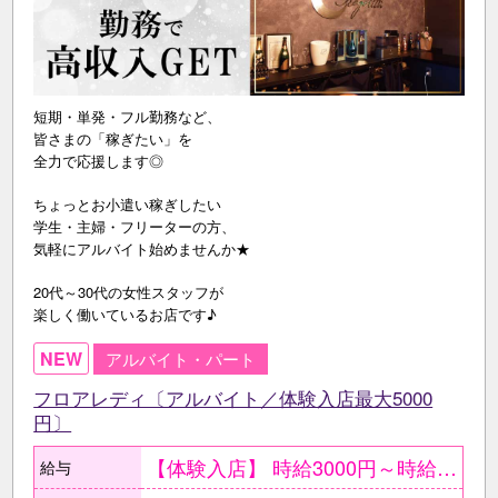
短期・単発・フル勤務など、
皆さまの「稼ぎたい」を
全力で応援します◎
ちょっとお小遣い稼ぎしたい
学生・主婦・フリーターの方、
気軽にアルバイト始めませんか★
20代～30代の女性スタッフが
楽しく働いているお店です♪
NEW
アルバイト・パート
フロアレディ〔アルバイト／体験入店最大5000
円〕
【体験入店】 時給3000円～時給5000円 ●20時～翌1時の間で1回3h ○条件が合えば面接当日も可能 ●給与はその日に全額現金支給 【在籍後】 時給2500円～4000円＋各種手当有 ●ボーナス制度有〔毎月〕 ○日払いOK ＜月収例＞ 週2～3日・1日3～4ｈの アルバイト勤務 月収10万円～15万円程度
給与