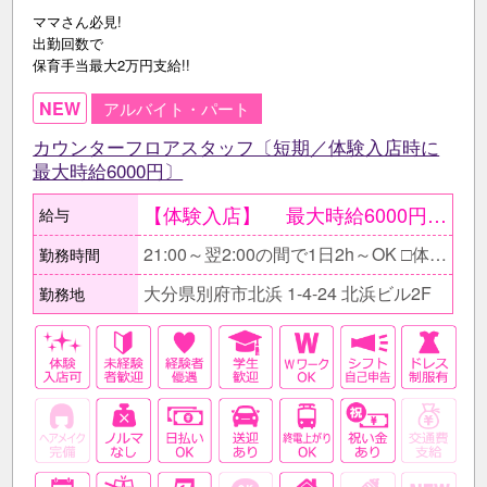
ママさん必見!
出勤回数で
保育手当最大2万円支給!!
NEW
アルバイト・パート
カウンターフロアスタッフ〔短期／体験入店時に
最大時給6000円〕
【体験入店】 最大時給6000円〔期間限定〕 ●当日現金で全額支給。 ○体験入店は一度ではなく複数回OK。 【在籍後】 時給2500円～3000円＋ 各種高額バック有 ●同伴・指名バック100％、 ボトルキープバック30％、 その他月〆賞与有 《完全歩合制度》 時給や高額バックに加え、 完全歩合制も取り入れています◎ 選べるシステムを採用しているため、 「自分の力でどんどん稼ぎたい」と 考えている方にぴったりの制度です！ 【月収例】 ≪1ヶ月間の短期で働くAさん/学生≫ 時給2500円×1日4h×週2日〔月8日〕 …月収8万円
給与
21:00～翌2:00の間で1日2h～OK □体験入店は4h勤務 ■時間帯は相談に応じます。 □1日2～3h勤務でもOK! ■次の日学校がある時は3h、 週末はがっつりラストまでなど 曜日によっての調整もOKです◎
勤務時間
大分県別府市北浜 1-4-24 北浜ビル2F
勤務地