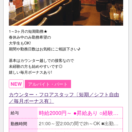
1～3ヶ月の短期勤務★
春休み中のみ勤務希望の
大学生もOK!
期間や勤務日数はお気軽にご相談下さい♪
基本はカウンター越しでの接客なので
未経験の方も始めやすいです◎
嬉しい毎月ボーナスあり!
NEW
アルバイト・パート
カウンター・フロアスタッフ〔短期／シフト自由
／毎月ボーナス有〕
時給2000円～ ●昇給あり ○経験者の方は能力により 時給2000円以上も可 ＜月収例＞ 長期休みの間に働く学生 時給2000円×1日3h×週3日〔月12日〕 ＝月収7万2000円 1ヶ月集中して働くフリーター 時給2000円×1日4h×週4日〔月16日〕 ＝月収12万8000円
給与
21:00～翌2:00の間で2h～OK ■出勤時間・帰りの時間は 自由に決めてOK □早上がりや、遅出なども相談OK。 その日の都合によって出勤時間・退勤時間はご相談下さい◎ ■急なお休みや出勤日の変更などにも柔軟に対応します！
勤務時間