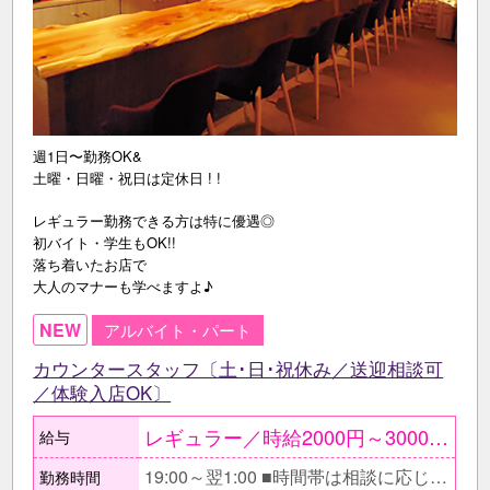
週1日〜勤務OK&
土曜・日曜・祝日は定休日 ! !
レギュラー勤務できる方は特に優遇◎
初バイト・学生もOK!!
落ち着いたお店で
大人のマナーも学べますよ♪
NEW
アルバイト・パート
カウンタースタッフ〔土･日･祝休み／送迎相談可
／体験入店OK〕
レギュラー／時給2000円～3000円 アルバイト／時給1800円～2500円 ●実績手当有 ○日払いOK ≪月収例≫ ★レギュラー勤務の場合 →時給2000円×5h×週5日 ＝月収20万円＋実績手当 ★アルバイトの学生の場合 →時給1800円×4h×週2日 ＝月収5万7600円＋実績手当
給与
19:00～翌1:00 ■時間帯は相談に応じます。 〔アルバイト〕 □終電上がりや用事後の遅出等考慮します。 ■日によって、出勤時間や退勤時間を変えるのもOK。 □無理な残業のお願いなどもちろんありません。
勤務時間