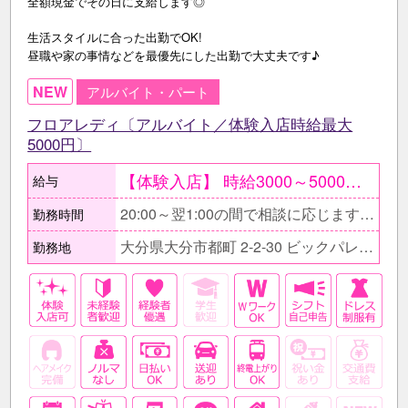
全額現金でその日に支給します◎
生活スタイルに合った出勤でOK!
昼職や家の事情などを最優先にした出勤で大丈夫です♪
NEW
アルバイト・パート
フロアレディ〔アルバイト／体験入店時給最大
5000円〕
【体験入店】 時給3000～5000円 随時受付中〔複数回可能〕 ●条件が合えば面接当日もOK ○面接後、そのまま体験入店もOK ●給与はその日に全額現金支給 ○最大1週間可能 【在籍後】 時給1800円～3500円＋各種手当 ≪会社上がりに働くAさん≫ 時給2000円×1日3h×週3日〔月12日〕 ＝月収7万2000円+各種バック
給与
20:00～翌1:00の間で相談に応じます。 ■短時間勤務もOK。 □日によって出勤時間や退勤時間が変わるのもOK。 ■無理な残業をお願いする事はありません。 □早上がりの希望などもお気軽にご相談下さい。
勤務時間
大分県大分市都町 2-2-30 ビックパレスビル2F
勤務地