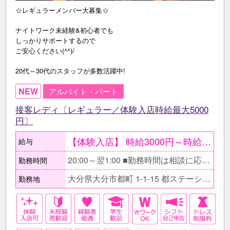
☆レギュラーメンバー大募集☆
ナイトワーク未経験&初心者でも
しっかりサポートするので
ご安心ください(^^)/
20代～30代のスタッフが多数活躍中!
NEW
アルバイト・パート
接客レディ〔レギュラー／体験入店時給最大5000
円〕
【体験入店】 時給3000円～時給5000円 ●20時～翌1時の間で1回3h ○条件が合えば面接当日も可能 ●給与はその日に全額現金支給 【在籍後】 時給2500円～4000円＋各種手当有 ●ボーナス制度有〔毎月〕 ○日払いOK ＜月収例＞ 週5日・1日5ｈ勤務の場合 月収40万円以上 ※月によっては50万・ 60万円以上の月も。
給与
20:00～翌1:00 ■勤務時間は相談に応じます。 □日によって出勤時間や退勤時間の調整もOKです。
勤務時間
大分県大分市都町 1-1-15 都ステーション5F
勤務地