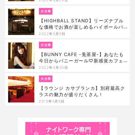
大分県
【HIGHBALL STAND】リーズナブル
な価格でお酒が楽しめるハイボールバ
ー☆
2022年9月8日
大分県
【BUNNY CAFE -兎茶屋-】あなたも
今日からバニーガール♡新感覚カフェ
バー！
2022年8月30日
大分県
【ラウンジ カサブランカ】別府最高ク
ラスの魅力が盛りだくさん！
2019年5月9日