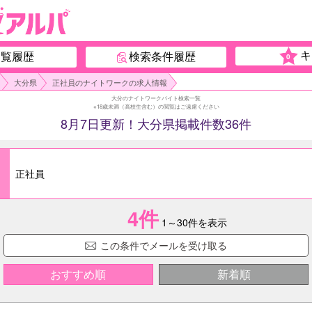
キ
閲覧履歴
検索条件履歴
0
大分県
正社員のナイトワークの求人情報
大分のナイトワークバイト検索一覧
※18歳未満（高校生含む）の閲覧はご遠慮ください
8月7日更新！大分県掲載件数36件
正社員
4
件
1～30件を表示
この条件でメールを受け取る
おすすめ順
新着順