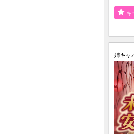
キ
姉キャバ