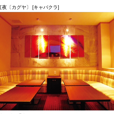
華紅夜〔カグヤ〕 [キャバクラ]