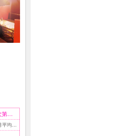
月給25万円以上 ● 経験がなくても、 努力次第で高収入が目指せます。 ○ あなたの働きぶりをしっかり評価し、 昇給や昇格でしっかりと応援します。
18:00～翌2:00 ■休憩有 □残業月20時間以内 ■１ヵ月平均所定労働時間：173.8時間