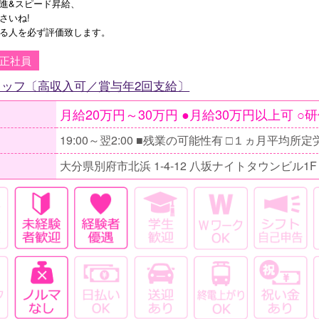
進&スピード昇給、
さいね!
る人を必ず評価致します。
正社員
タッフ〔高収入可／賞与年2回支給〕
大分県別府市北浜 1-4-12 八坂ナイトタウンビル1F