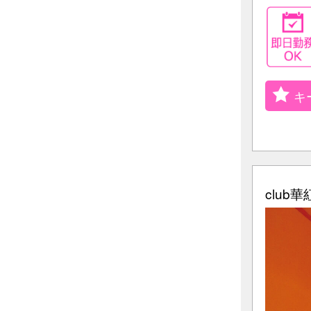
キ
club