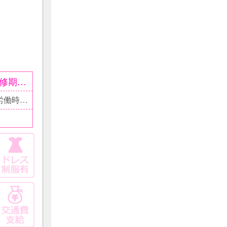
月給20万円～30万円 ●月給30万円以上可 ○研修期間3ヵ月間は月給18万円
19:00～翌2:00 ■残業の可能性有 □１ヵ月平均所定労働時間：150.5時間