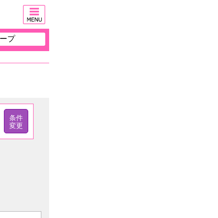
ープ
条件
変更