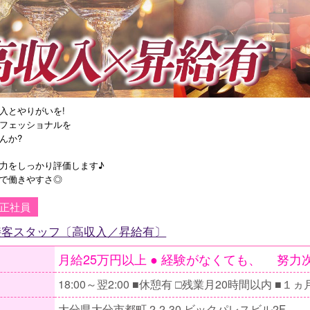
入とやりがいを!
フェッショナルを
んか?
力をしっかり評価します♪
で働きやすさ◎
正社員
接客スタッフ〔高収入／昇給有〕
大分県大分市都町 2-2-30 ビックパレスビル2F