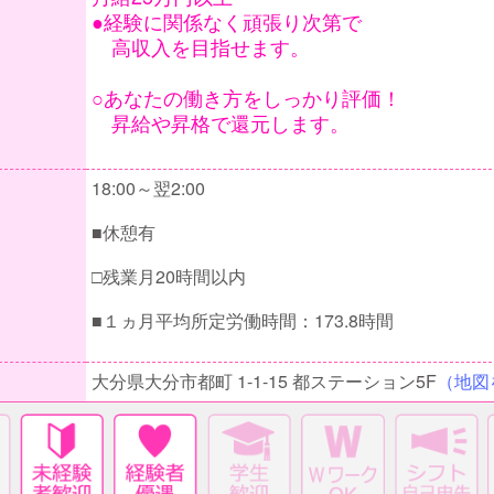
●経験に関係なく頑張り次第で
高収入を目指せます。
○あなたの働き方をしっかり評価！
昇給や昇格で還元します。
18:00～翌2:00
■休憩有
□残業月20時間以内
■１ヵ月平均所定労働時間：173.8時間
大分県大分市都町 1-1-15 都ステーション5F
（地図