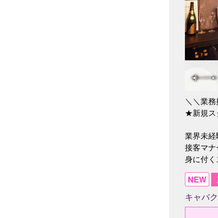
＼＼業務
★新規ス
業界未経
接客マナ
身に付く
NEW
キャバク