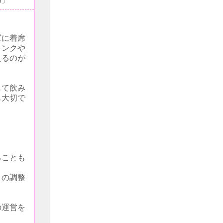
ズに着席
リンクや
えるのが
じて飲み
も大切で
ることも
トの調整
の運営を