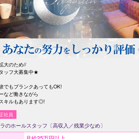
拡大のため//
タッフ大募集中★
験でもブランクあってもOK!
ーなど働きながら
スキルもあります◎!
正社員
ラのホールスタッフ〔高収入／残業少なめ〕
月給25万円以上