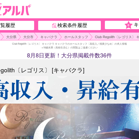
キ
閲覧履歴
検索条件履歴
0
大分県
大分市
キャバクラ
ホールスタッフ
Club Regolith〔レ
Club Regolith〔レゴリス〕 キャバクラ キャバクラのホールスタッフ〔高収入／残業少なめ〕の求人情報
※18歳未満（高校生含む）の閲覧はご遠慮ください
8月8日更新！大分県掲載件数36件
Regolith〔レゴリス〕 [キャバクラ]