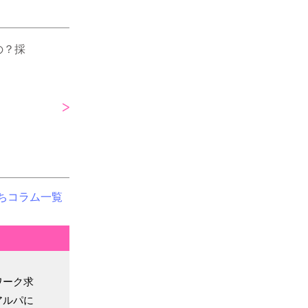
の？採
ちコラム一覧
ワーク求
アルパに