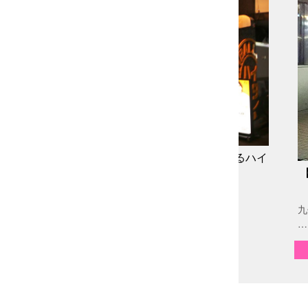
ALL STAND】リーズナブルな価格でお酒が楽しめるハイ
ボールバー☆
繁華街、都町のど真ん中に刺激的で新感覚な空間の
L…
九
…