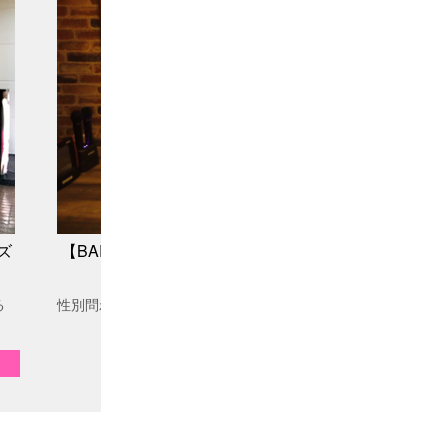
ズ
【BAR 魔の巣】美味しいお酒と料理、そして会話を
レ空間
る
性別問わず気軽に飲める BAR 魔の巣を｢ドーン !!｣とご紹介 !!