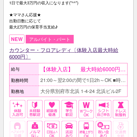
1日で最大3万円の収入になります(*^^*)
★ママさん応援★
出勤日数に応じて
最大2万円の保育手当支給♪
NEW
アルバイト・パート
カウンター・フロアレディ〔体験入店最大時給
6000円〕
【体験入店】 最大時給6000円〔期間限定〕 ●当日現金で全額支給。 ○体験入店は一度ではなく複数回OK。 【在籍後】 時給2500円～3000円＋ 各種高額バック有 ●同伴・指名バック100％、 ボトルキープバック30％、 その他月〆賞与有 《完全歩合制度》 時給や高額バックに加え、 完全歩合制も導入しています◎ 選択制を採用しているため､ ｢自分の力でどんどん稼ぎたい｣と 考えている方には最適なシステムです！ 【月収例】 ≪会社上がりに働くAさん/会社員≫ 時給2500円×1日3h×週2～3日〔月8日〕 ＝月収6万円+各種バック ≪しっかり稼ぎたいBさん/フリーター≫ 時給2500円×1日5h×週5日〔月20日〕 ＝月収25万円+各種バック
給与
21:00～翌2:00の間で1日2h～OK ■時間帯・日数は相談に応じます。 □フルタイム出勤希望の方 お待ちしています! ガッツリ働いて高収入をゲット♪ ■学校終わりのスキマ時間にちょこっと勤務できます！ □体験入店の場合は1日4h～になります。 あっという間に時間が経ちますよ♪
勤務時間
大分県別府市北浜 1-4-24 北浜ビル2F
勤務地