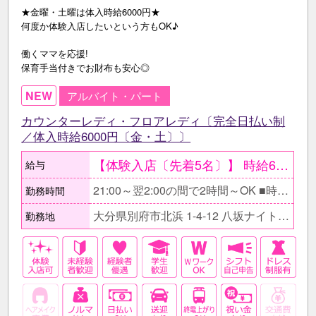
★金曜・土曜は体入時給6000円★
何度か体験入店したいという方もOK♪
働くママを応援!
保育手当付きでお財布も安心◎
NEW
アルバイト・パート
カウンターレディ・フロアレディ〔完全日払い制
／体入時給6000円〔金・土〕〕
【体験入店〔先着5名〕】 時給6000円〔金曜・土曜〕 時給5000円〔平日〕 ●最低保証日給2万円。 ○体験入店は複数回OK。 ●当日全額現金支給。 【在籍後】 時給2500円以上＋各種高額バック有 〇同伴･指名バック100％、 ドリンク・ボトルキープバック30% 【月収例】 ≪しっかり稼ぎたい主婦≫ 時給2500円×1日3h×週3日 =月収9万円+各種高額バック! ≪週末だけ働く学生≫ 時給2500円×1日4h×週2日 ＝月収8万円＋各種高額バック！
給与
21:00～翌2:00の間で2時間～OK ■時間帯はお気軽にご相談下さい。 □自分の生活スタイルを優先できるので気軽に働けますよ♪ ■フルタイムでガッツリ稼ぎたい方もお待ちしています！
勤務時間
大分県別府市北浜 1-4-12 八坂ナイトタウンビル1F
勤務地