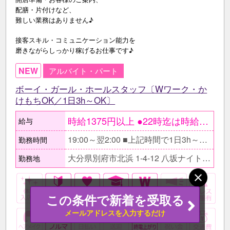
配膳・片付けなど、
難しい業務はありません♪
接客スキル・コミュニケーション能力を
磨きながらしっかり稼げるお仕事です♪
NEW
アルバイト・パート
ボーイ・ガール・ホールスタッフ〔Wワーク・か
けもちOK／1日3h～OK〕
時給1375円以上 ●22時迄は時給1100円 ○研修期間3ヵ月 〔未経験の方〕 時給1313円〔22時以降〕 時給1050円〔22時迄〕 【月収例】 ガッツリ稼ぐフリーターの方 時給1100円×3h+深夜時給1375円×4h ×月20日＝17万6000円 Wワーク・かけもち・副業希望の方 時給1375円×1日3h×週3日 =月収4万9500円 短い時間でちょこっと働きたい、 という方にもピッタリです！
給与
19:00～翌2:00 ■上記時間で1日3h～相談に応じます！ □出勤時間・退勤時間、お気軽にご相談ください♪
勤務時間
大分県別府市北浜 1-4-12 八坂ナイトタウンビル1F
勤務地
この条件で新着を受取る
メールアドレスを入力するだけ