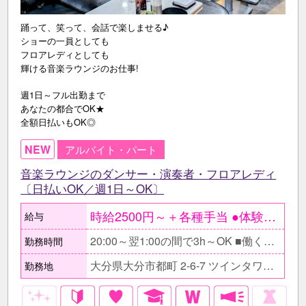
踊って、笑って、会話で楽しませる♪
ショーの一員としても
フロアレディとしても
輝ける音楽ラウンジのお仕事!
週1日～フル出勤まで
あなたの都合でOK★
全額日払いもOK◎
NEW
アルバイト・パート
音楽ラウンジのダンサー・演奏者・フロアレディ
〔日払いOK／週1日～OK〕
時給2500円～＋各種手当 ●体験入店時給4000円 ○しっかり稼ぎたいフリーター 時給2500円×1日5h×月21日 ＝月収26万2500円 ●会社帰りに働く30代女性 時給2500円×1日3h×月12日 ＝月収9万円
給与
20:00～翌1:00の間で3h～OK ■働く時間帯など気軽に相談してください。 □短時間バイト希望の方からの応募もお待ちしています。
勤務時間
大分県大分市都町 2-6-7 ツインタワービル 4F
勤務地