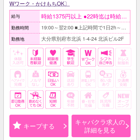
Wワーク・かけもちOK〕
時給1375円以上 ●22時迄は時給1719円 ○研修期間3ヵ月 〔未経験の方〕 時給1313円〔22時以降〕 時給1050円〔22時迄〕 【月収例】 深夜帯から勤務のWワーカー 時給1719円×1日4h×週5日 =月収13万7520円 ナイトワーク未経験の学生 時給1375円×１日3ｈ×週4日 ＝月収6万6000円以上 慣れてきたら時間や日数を増やしてさらに収入アップも可能♪
給与
19:00～翌2:00 ■上記時間で1日2h～相談に応じます。 □Wワークで昼職と両立もできます。何でもご相談下さい！
勤務時間
大分県別府市北浜 1-4-24 北浜ビル2F
勤務地
キャバクラ求人の
キープする
詳細を見る