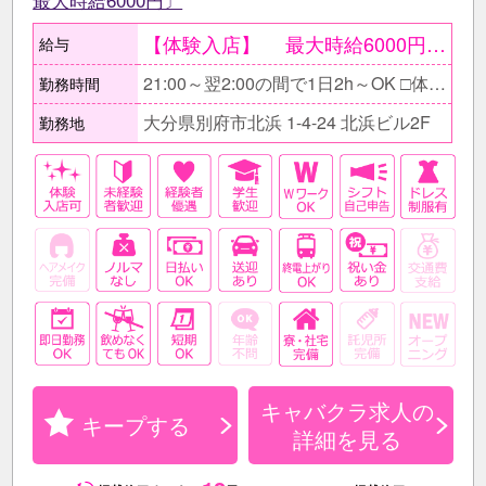
【体験入店】 最大時給6000円〔期間限定〕 ●当日現金で全額支給。 ○体験入店は一度ではなく複数回OK。 【在籍後】 時給2500円～3000円＋ 各種高額バック有 ●同伴・指名バック100％、 ボトルキープバック30％、 その他月〆賞与有 《完全歩合制度》 時給や高額バックに加え、 完全歩合制も取り入れています◎ 選べるシステムを採用しているため、 「自分の力でどんどん稼ぎたい」と 考えている方にぴったりの制度です！ 【月収例】 ≪1ヶ月間の短期で働くAさん/学生≫ 時給2500円×1日4h×週2日〔月8日〕 …月収8万円
給与
21:00～翌2:00の間で1日2h～OK □体験入店は4h勤務 ■時間帯は相談に応じます。 □1日2～3h勤務でもOK! ■次の日学校がある時は3h、 週末はがっつりラストまでなど 曜日によっての調整もOKです◎
勤務時間
大分県別府市北浜 1-4-24 北浜ビル2F
勤務地
キャバクラ求人の
キープする
詳細を見る