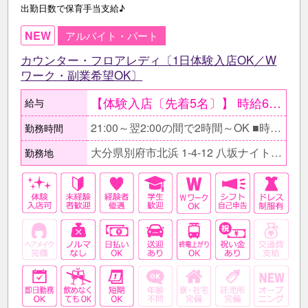
出勤日数で保育手当支給♪
NEW
アルバイト・パート
カウンター・フロアレディ〔1日体験入店OK／W
ワーク・副業希望OK〕
【体験入店〔先着5名〕】 時給6000円〔金曜・土曜〕 時給5000円〔平日〕 ●最低保証日給2万円。 ○体験入店は複数回OK。 ●当日全額現金支給。 【在籍後】 時給2500円以上＋各種高額バック有 〇同伴･指名バック100％、 ドリンク・ボトルキープバック30% 【月収例】 ≪Wワークで働くOLさんの場合≫ 時給2500円×1日3h×週3日 =月収9万円+各種高額バック!
給与
21:00～翌2:00の間で2時間～OK ■時間帯はお気軽にご相談下さい。 □自分の生活スタイルを優先できるので気軽に働けますよ♪ ■もちろんフルタイムでガッツリ稼ぎたい方もお待ちしています！ □翌日の仕事に支障がない時間帯で調整できます。
勤務時間
大分県別府市北浜 1-4-12 八坂ナイトタウンビル1F
勤務地