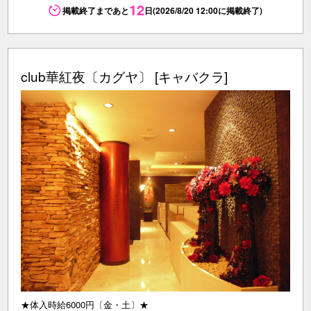
12
掲載終了まであと
日(2026/8/20 12:00に掲載終了)
club華紅夜〔カグヤ〕 [キャバクラ]
★体入時給6000円〔金・土〕★