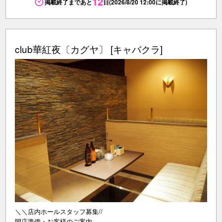
12
掲載終了まであと
日(2026/8/20 12:00に掲載終了)
club華紅夜〔カグヤ〕 [キャバクラ]
＼＼店内ホールスタッフ募集//
開店準備・お客様のご案内、