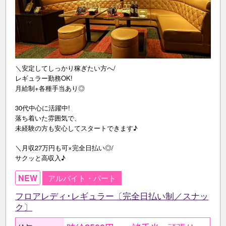
＼安定してしっかり稼ぎたい方へ/
レギュラー勤務OK!
月給制+各種手当あり◎
30代中心に活躍中!
落ち着いた雰囲気で、
未経験の方も安心してスタートできます♪
＼月収27万円も可×完全日払い◎/
サクッと高収入♪
NEW
アルバイト・パート
フロアレディ･レギュラー〔完全日払い制／スナッ
ク〕