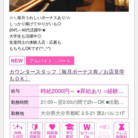
☆＼毎月うれしいボーナスあり/☆
しっかり稼げてやりがいも◎
20代～40代活躍中★
大学生も活躍中◎
友達同士の体験入店・応募も
もちろんOKです(*^_^*)
NEW
アルバイト・パート
カウンタースタッフ〔毎月ボーナス有／お店見学
もＯＫ〕
時給2000円～ ●昇給あり ○経験者の方は能力により 時給2000円以上も可 ＜月収例＞ ≪お昼の仕事とＷワークの30代スタッフ≫ 時給2000円×1日3h×週3日〔月12日〕 ＝月収7万2000円
給与
21:00～翌2:00の間で2h～OK ■出勤時間・帰りの時間は 自由に決めてOK □無理に長時間働く必要はありません。 貴女の続けやすい時間でOK。 ■私用などでの早上がりや遅出もぜひご相談下さい。できるだけご希望に沿ってシフトを組みます。 □しっかり稼ぎたい方は長時間、昼の仕事とのかけもちなどをお考えの方は短時間でOK。あなたらしく働けますよ。
勤務時間
大分県大分市都町 2-5-21 第2パルコ1F
勤務地