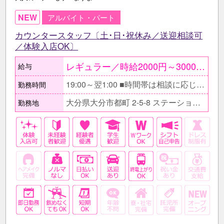
NEW
アルバイト・パート
カウンタースタッフ〔土･日･祝休み／送迎相談可
／体験入店OK〕
レギュラー／時給2000円～3000円 アルバイト／時給1800円～2500円 ●実績手当有 ○日払いOK ≪月収例≫ ★レギュラー勤務の場合 →時給2000円×5h×週5日 ＝月収20万円＋実績手当 ★アルバイトの学生の場合 →時給1800円×4h×週2日 ＝月収5万7600円＋実績手当
給与
19:00～翌1:00 ■時間帯は相談に応じます。 〔アルバイト〕 □終電上がりや用事後の遅出等考慮します。 ■日によって、出勤時間や退勤時間を変えるのもOK。 □無理な残業のお願いなどもちろんありません。
勤務時間
大分県大分市都町 2-5-8 ステーション8 2F
勤務地