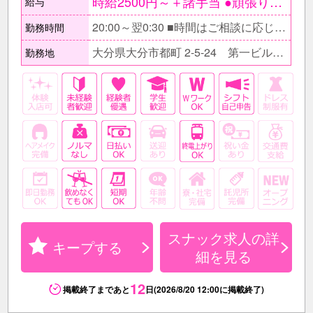
時給2500円～＋諸手当 ●頑張りにより時給UP ○月給制＋各種手当の 給与形態への変更や、 手当内容や待遇などを 都度話し合いながら 満足して働いてもらえる環境を ご提供します。 【月収例】 ≪しっかり稼ぎたいフリーター≫ 時給2500円×1日4.5h×週6日〔月24日〕 ＝月収27万円
給与
20:00～翌0:30 ■時間はご相談に応じます。
勤務時間
大分県大分市都町 2-5-24 第一ビルⅡ 5F
勤務地
スナック求人の詳
キープする
細を見る
12
掲載終了まであと
日(2026/8/20 12:00に掲載終了)