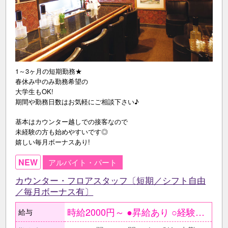
1～3ヶ月の短期勤務★
春休み中のみ勤務希望の
大学生もOK!
期間や勤務日数はお気軽にご相談下さい♪
基本はカウンター越しでの接客なので
未経験の方も始めやすいです◎
嬉しい毎月ボーナスあり!
NEW
アルバイト・パート
カウンター・フロアスタッフ〔短期／シフト自由
／毎月ボーナス有〕
時給2000円～ ●昇給あり ○経験者の方は能力により 時給2000円以上も可 ＜月収例＞ 長期休みの間に働く学生 時給2000円×1日3h×週3日〔月12日〕 ＝月収7万2000円 1ヶ月集中して働くフリーター 時給2000円×1日4h×週4日〔月16日〕 ＝月収12万8000円
給与