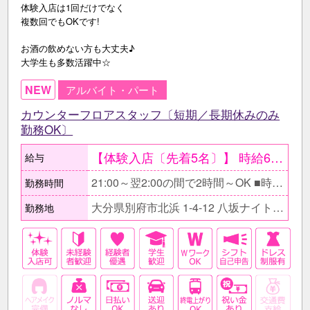
体験入店は1回だけでなく
複数回でもOKです!
お酒の飲めない方も大丈夫♪
大学生も多数活躍中☆
NEW
アルバイト・パート
カウンターフロアスタッフ〔短期／長期休みのみ
勤務OK〕
【体験入店〔先着5名〕】 時給6000円〔金曜・土曜〕 時給5000円〔平日〕 ●最低保証日給2万円。 ○体験入店は複数回OK。 ●当日全額現金支給。 【在籍後】 時給2500円以上＋各種高額バック有 〇同伴･指名バック100％、 ドリンク・ボトルキープバック30% 【月収例】 ≪長期休みの間だけ勤務の学生さん≫ 時給2500円×1日3h×週3日 =月収9万円+各種高額バック!
給与
21:00～翌2:00の間で2時間～OK ■時間帯はお気軽にご相談下さい。 □自分の生活スタイルを優先できるので気軽に働けますよ♪ ■フルタイムでガッツリ稼ぎたい方もOK！
勤務時間
大分県別府市北浜 1-4-12 八坂ナイトタウンビル1F
勤務地