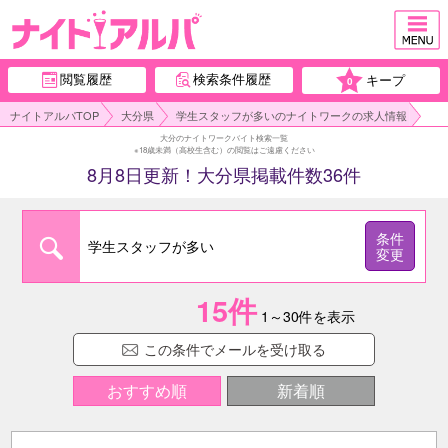
閲覧履歴
検索条件履歴
キープ
0
ナイトアルパTOP
大分県
学生スタッフが多いのナイトワークの求人情報
大分のナイトワークバイト検索一覧
※18歳未満（高校生含む）の閲覧はご遠慮ください
8月8日更新！大分県掲載件数36件
条件
学生スタッフが多い
変更
15
件
1～30件を表示
この条件でメールを受け取る
おすすめ順
新着順