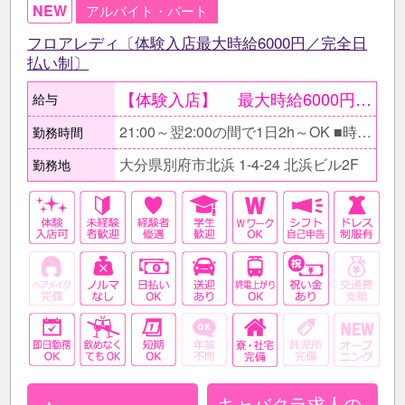
NEW
アルバイト・パート
フロアレディ〔体験入店最大時給6000円／完全日
払い制〕
【体験入店】 最大時給6000円〔期間限定〕 ●当日現金で全額支給。 ○体験入店は一度ではなく複数回OK。 【在籍後】 時給2500円～3000円＋ 各種高額バック有 ●同伴・指名バック100％、 ボトルキープバック30％、 その他月〆賞与有 《完全歩合制度》 時給や高額バックに加え、 完全歩合制も導入しています◎ 選べるシステムを採用しているので、 ｢自分の力でしっかり稼ぎたい！｣ という方に最適な仕組みです！ 【月収例】 ≪お昼の仕事後に働くAさん/OL≫ 時給2500円×1日3h×週2～3日〔月8日〕 ＝月収6万円+各種バック ≪しっかり稼ぎたいBさん/フリーター≫ 時給2500円×1日5h×週5日〔月20日〕 ＝月収25万円+各種バック
給与
21:00～翌2:00の間で1日2h～OK ■時間帯・日数は相談に応じます。 □Wワークの方も無理なく働ける！ ⇒お昼の仕事が終わって少しゆっくりしてからの出勤も可能♪ ■日によって勤務時間の変更もＯＫ！ ⇒週末は普段より長めに働きたい！といった希望にも応じます！ □出勤・退勤時間の相談もOK！ ⇒休みにちょっとだけ働きたい、22時から３時間だけなど、週や月によっての調整も可能です♪
勤務時間
大分県別府市北浜 1-4-24 北浜ビル2F
勤務地
キャバクラ求人の